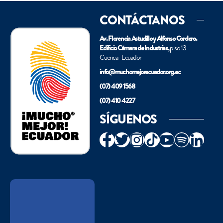
CONTÁCTANOS
Av. Florencia Astudillo y Alfonso Cordero.
Edificio Cámara de Industrias,
piso 13
Cuenca - Ecuador
info@muchomejorecuador.org.ec
(07) 409 1568
(07) 410 4227
SÍGUENOS