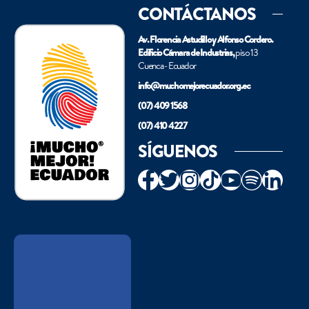
CONTÁCTANOS
Av. Florencia Astudillo y Alfonso Cordero.
Edificio Cámara de Industrias,
piso 13
Cuenca - Ecuador
info@muchomejorecuador.org.ec
(07) 409 1568
(07) 410 4227
SÍGUENOS