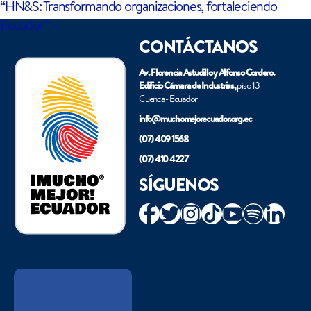
“HN&S: Transformando organizaciones, fortaleciendo
Ecuador”
»
CONTÁCTANOS
Av. Florencia Astudillo y Alfonso Cordero.
Edificio Cámara de Industrias,
piso 13
Cuenca - Ecuador
info@muchomejorecuador.org.ec
(07) 409 1568
(07) 410 4227
SÍGUENOS