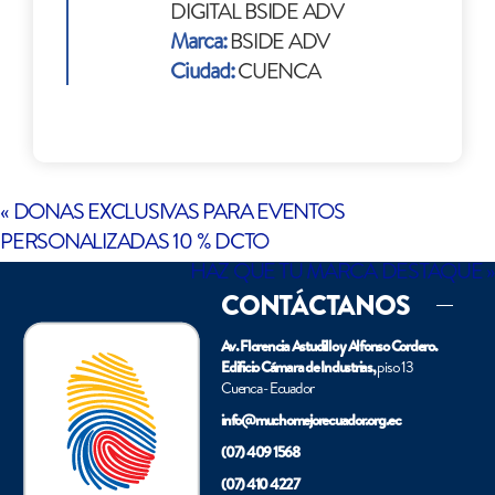
DIGITAL BSIDE ADV
Marca:
BSIDE ADV
Ciudad:
CUENCA
«
DONAS EXCLUSIVAS PARA EVENTOS
PERSONALIZADAS 10 % DCTO
HAZ QUE TU MARCA DESTAQUE
»
CONTÁCTANOS
Av. Florencia Astudillo y Alfonso Cordero.
Edificio Cámara de Industrias,
piso 13
Cuenca - Ecuador
info@muchomejorecuador.org.ec
(07) 409 1568
(07) 410 4227