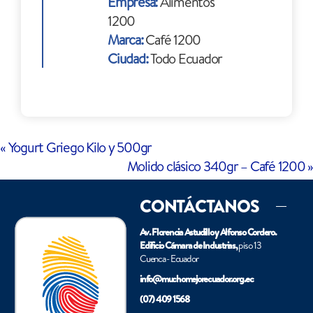
Empresa:
Alimentos
1200
Marca:
Café 1200
Ciudad:
Todo Ecuador
«
Yogurt Griego Kilo y 500gr
Molido clásico 340gr – Café 1200
»
CONTÁCTANOS
Av. Florencia Astudillo y Alfonso Cordero.
Edificio Cámara de Industrias,
piso 13
Cuenca - Ecuador
info@muchomejorecuador.org.ec
(07) 409 1568