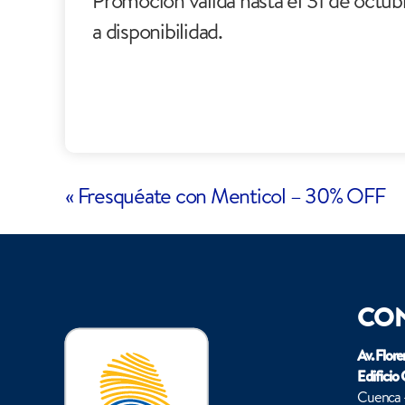
Promoción válida hasta el 31 de octub
a disponibilidad.
«
Fresquéate con Menticol – 30% OFF
CO
Av. Flore
Edificio
Cuenca 