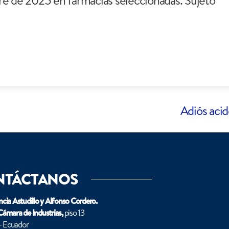
re de 2025 en farmacias seleccionadas. Sujeto
Adiós acid
NTÁCTANOS
ncia Astudillo y Alfonso Cordero.
 Cámara de Industrias,
piso 13
- Ecuador