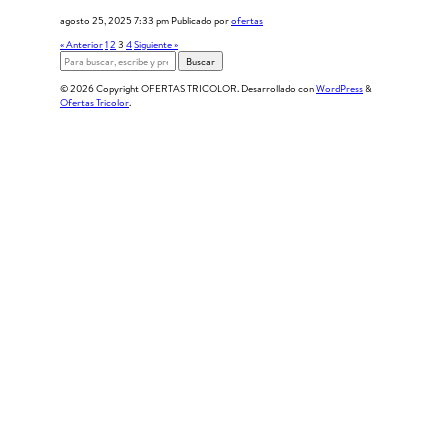
agosto 25, 2025 7:33 pm
Publicado por
ofertas
« Anterior
1
2
3
4
Siguiente »
Buscar
© 2026 Copyright OFERTAS TRICOLOR. Desarrollado con
WordPress
&
Ofertas Tricolor
.